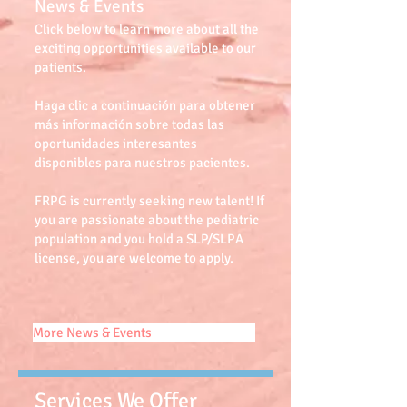
News & Events
Click below to learn more about all the
exciting opportunities available to our
patients.
Haga clic a continuación para obtener
más información sobre todas las
oportunidades interesantes
disponibles para nuestros pacientes.
FRPG is currently seeking new talent! If
you are passionate about the pediatric
population and you hold a SLP/
SLPA
license, you are welcome to apply.
More News & Events
Services We Offer