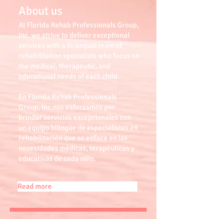
About us
At Florida Rehab Professionals Group,
Inc. we strive to deliver exceptional
services with a bi-lingual team of
rehabilitation specialists who focus on
the medical, therapeutic, and
educational needs of each child.
En Florida Rehab Professionals
Group, Inc.nos esforzamos por
brindar servicios excepcionales con
un equipo bilingüe de especialistas en
rehabilitación que se enfoca en las
necesidades médicas, terapéuticas y
educativas de cada niño.
Read more