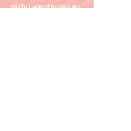
We offer a variety of services to help
our patients excel. Click below to view
our services.
Ofrecemos una variedad de servicios
para ayudar a nuestros pacientes a
sobresalir. Haga clic a continuación
para ver nuestros servicios.
More Details
Contact us
Location:
401 Miracle Mile Suite 403 Coral
Gables, Florida 33134
Phone Number:
(305)446-1098
Fax Number:
(305)446-1638
Email: